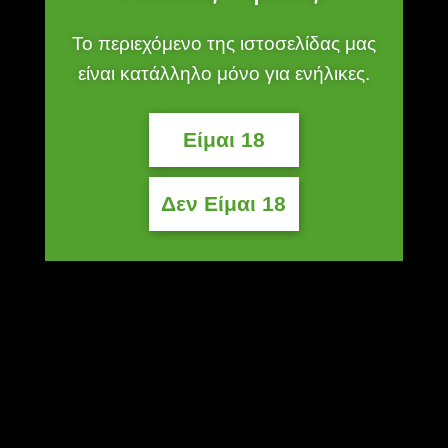
Δωρεάν Μεταφορικά
Το περιεχόμενο της ιστοσελίδας μας
Για αποστολές άνω των 50 ευρώ
είναι κατάλληλο μόνο για ενήλικες.
100% Ασφαλής Πληρωμή
Με Visa / MasterCard
Είμαι 18
Δεν Είμαι 18
ΧΩΡΟΣ ΜΕΛΩΝ
Ο λογαριασμός μου
Παραγγελίες
Χαμένος κωδικός
Επικοινωνία