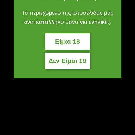
Phone Number
*
Το περιεχόμενο της ιστοσελίδας μας
είναι κατάλληλο μόνο για ενήλικες.
VAT Number
Είμαι 18
Email
*
Δεν Είμαι 18
Message
*
Submit